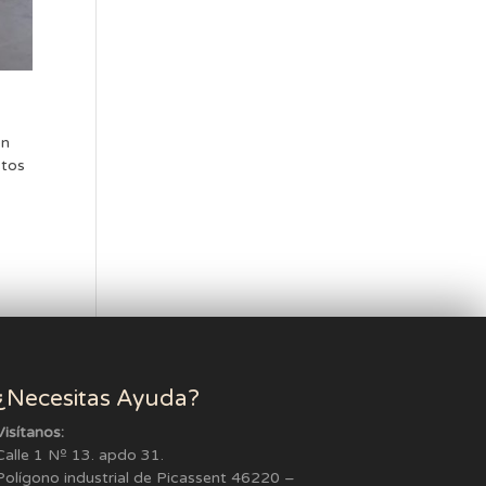
ón
ctos
¿Necesitas Ayuda?
Visítanos:
Calle 1 Nº 13. apdo 31.
Polígono industrial de Picassent 46220 –