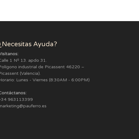
¿Necesitas Ayuda?
Visítanos:
Calle 1 Nº 13. apdo 31.
Polígono industrial de Picassent 46220 –
Picassent (Valencia).
Horario: Lunes - Viernes (8:30AM - 6:00PM)
Contáctanos:
+34 963113399
marketing@pauferro.es